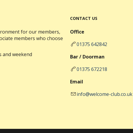
CONTACT US
nvironment for our members,
Office
ssociate members who choose
01375 642842
ks and weekend
Bar / Doorman
01375 672218
Email
info@welcome-club.co.uk