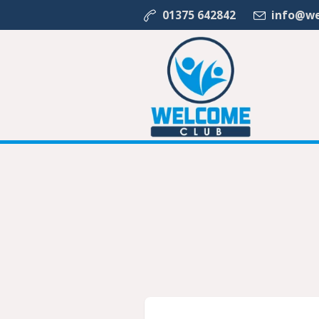
01375 642842
info@we